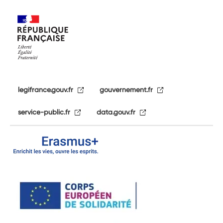
legifrance.gouv.fr
gouvernement.fr
service-public.fr
data.gouv.fr