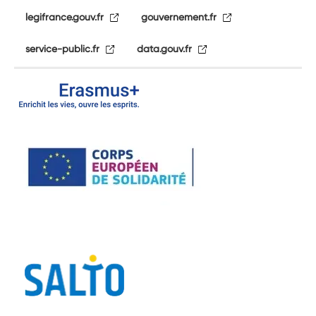
legifrance.gouv.fr
gouvernement.fr
service-public.fr
data.gouv.fr