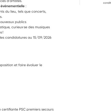
es d’artistes.
condit
t événementielle
 :
s du lieu, tels que concerts, 
s.
 nouveaux publics
istique, curieux·se des musiques 
s !
e des candidatures au 15/09/2026
position et faire évoluer le
n certifiante PSC premiers secours