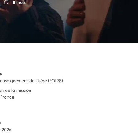
8 mois
e
'enseignement de l'Isère (FOL38)
on de la mission
 France
u
e 2026