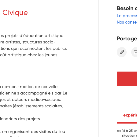
Besoin 
e Civique
Le proces
Nos consei
des projets d’éducation artistique
Partage
tre artistes, structures socio-
ctions qui reconnectent les publics
lien
oût artistique chez les jeunes.
la co-construction de nouvelles 
usicien·ne·s accompagné·e·s par Le 
èges et acteurs médico-sociaux.
aires (établissements scolaires, 
 expér
lendriers des projets
de 16 à 25 a
 en organisant des visites du lieu 
situation