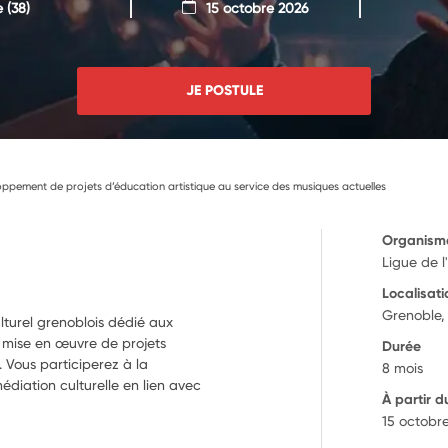
e
(38)
15 octobre 2026
JE POSTULE
oppement de projets d’éducation artistique au service des musiques actuelles
Organism
Ligue de l
Localisati
Grenoble,
lturel grenoblois dédié aux
a mise en œuvre de projets
Durée
. Vous participerez à la
8 mois
médiation culturelle en lien avec
À partir d
15 octobr