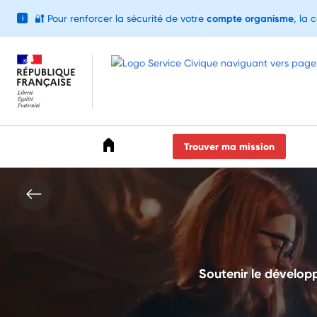
🔐
Pour renforcer la sécurité de votre
compte organisme
, la 
i
Accéder au menu
Accéder au contenu
Accéder au pied de page
Trouver ma mission
Soutenir le dévelop