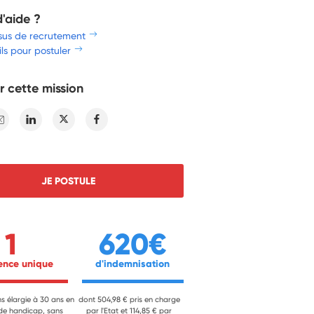
d'aide ?
sus de recrutement
ls pour postuler
r cette mission
E-mail
Linkedin
Twitter
Facebook
JE POSTULE
1
620€
ience unique 
 d'indemnisation 
ns élargie à 30 ans en
dont 504,98 € pris en charge
 de handicap, sans
par l'Etat et 114,85 € par