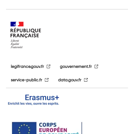
legifrance.gouv.fr
gouvernement.fr
service-public.fr
data.gouv.fr