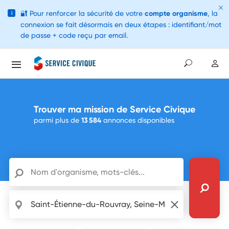
🔐
Pour renforcer la sécurité de votre
compte organisme
, la
i
connexion se fait désormais en deux étapes : identifiant/mot
de passe + code reçu par email.
Trouver ma mission de Service Civique
parmi plus de
13 584
annonces disponibles
Nom d'organisme, mots-clés...
Localisation