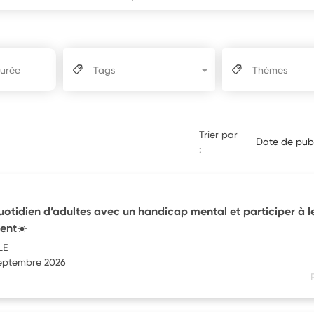
Tags
Thèmes
Trier par
Date de publ
:
uotidien d’adultes avec un handicap mental et participer à l
ent☀️
LE
septembre 2026