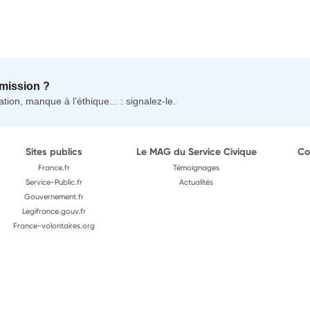
mission ?
tion, manque à l’éthique... : signalez-le.
Sites publics
Le MAG du Service Civique
Co
France.fr
Témoignages
Service-Public.fr
Actualités
Gouvernement.fr
Legifrance.gouv.fr
France-volontaires.org