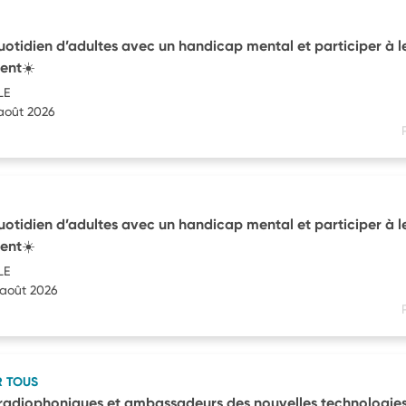
uotidien d’adultes avec un handicap mental et participer à l
ent☀️
LE
 août 2026
uotidien d’adultes avec un handicap mental et participer à l
ent☀️
LE
 août 2026
R TOUS
radiophoniques et ambassadeurs des nouvelles technologie