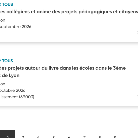
R TOUS
 collégiens et anime des projets pédagogiques et citoyens
yon
5 septembre 2026
R TOUS
es projets autour du livre dans les écoles dans le 3ème
 de Lyon
yon
 octobre 2026
dissement
(69003)
2
3
4
5
6
7
8
9
...