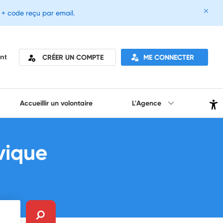
e + code reçu par email.
CRÉER UN COMPTE
ME CONNECTER
nt
Accueillir un volontaire
L'Agence
vique