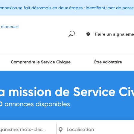
connexion se fait désormais en deux étapes : identifiant/mot de pass
Faire un signaleme
Comprendre le Service Civique
Être volontaire
a mission de Service Ci
0
annonces disponibles
mots-clés...
Localisation