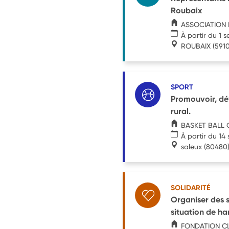
Roubaix
ASSOCIATION 
À partir du 1 
ROUBAIX
(591
SPORT
Promouvoir, dév
rural.
BASKET BALL
À partir du 1
saleux
(80480
SOLIDARITÉ
Organiser des s
situation de h
FONDATION C