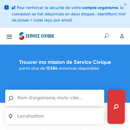
🔐
Pour renforcer la sécurité de votre
compte organisme
, la
i
connexion se fait désormais en deux étapes : identifiant/mot
de passe + code reçu par email.
Trouver ma mission de Service Civique
parmi plus de
13 584
annonces disponibles
Nom d'organisme, mots-clés...
Localisation