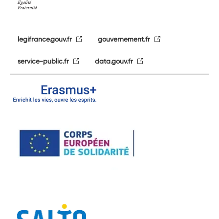
legifrance.gouv.fr
gouvernement.fr
service-public.fr
data.gouv.fr