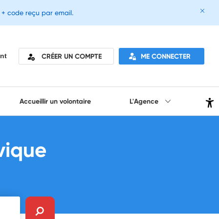
e + code reçu par email.
CRÉER UN COMPTE
ME CONNECTER
nt
Accueillir un volontaire
L'Agence
vique