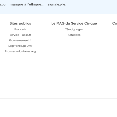
tion, manque à l’éthique... : signalez-le.
Sites publics
Le MAG du Service Civique
Co
France.fr
Témoignages
Service-Public.fr
Actualités
Gouvernement.fr
Legifrance.gouv.fr
France-volontaires.org