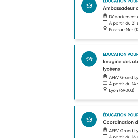
ÉDUCATION POU
Ambassadeur d
Département 
À partir du 2
Fos-sur-Mer
(1
ÉDUCATION POU
Imagine des ate
lycéens
AFEV Grand L
À partir du 1
Lyon
(69003)
ÉDUCATION POU
Coordination d
AFEV Grand L
À partir du 1