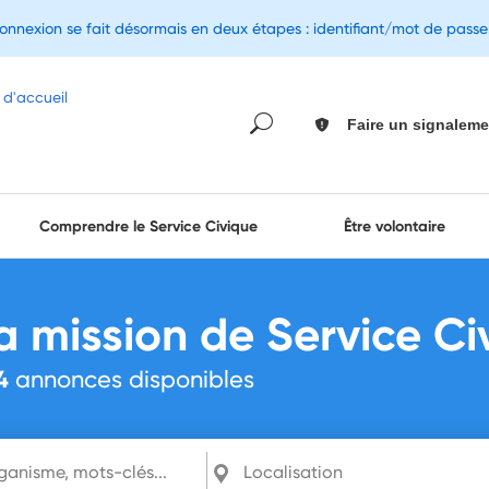
connexion se fait désormais en deux étapes : identifiant/mot de pass
Faire un signaleme
Comprendre le Service Civique
Être volontaire
a mission de Service Ci
4
annonces disponibles
mots-clés...
Localisation