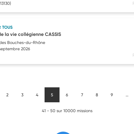
13130)
R TOUS
 la vie collégienne CASSIS
des Bouches-du-Rhône
1 septembre 2026
2
3
4
5
6
7
8
9
...
41 - 50 sur 10000 missions