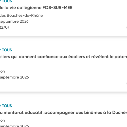
R TOUS
e la vie collégienne FOS-SUR-MER
des Bouches-du-Rhône
1 septembre 2026
3270)
R TOUS
liers qui donnent confiance aux écoliers et révèlent le poten
yon
4 septembre 2026
R TOUS
u mentorat éducatif :accompagner des binômes à la Duchè
yon
4 septembre 2026