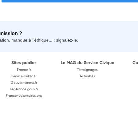
mission ?
tion, manque à l’éthique... : signalez-le.
Sites publics
Le MAG du Service Civique
Co
France.fr
Témoignages
Service-Public.fr
Actualités
Gouvernement.fr
Legifrance.gouv.fr
France-volontaires.org