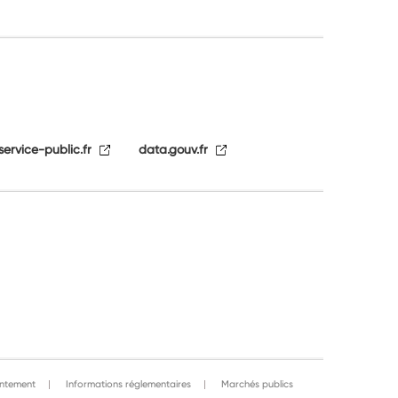
service-public.fr
data.gouv.fr
ntement
Informations réglementaires
Marchés publics