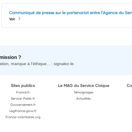
Communiqué de presse sur le partenariat entre l'Agence du Servi
Voir
mission ?
tion, manque à l’éthique... : signalez-le.
Sites publics
Le MAG du Service Civique
Co
France.fr
Témoignages
Service-Public.fr
Actualités
Gouvernement.fr
Legifrance.gouv.fr
France-volontaires.org