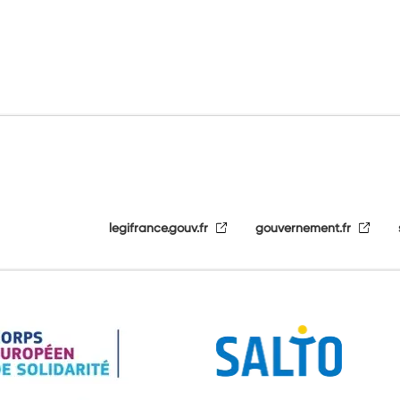
legifrance.gouv.fr
gouvernement.fr