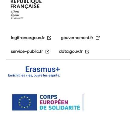
legifrance.gouv.fr
gouvernement.fr
service-public.fr
data.gouv.fr