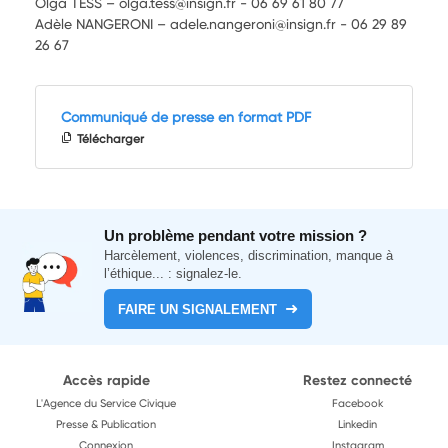
Olga TESS – olga.tess@insign.fr - 06 69 61 80 77
Adèle NANGERONI – adele.nangeroni@insign.fr - 06 29 89
26 67
Communiqué de presse en format PDF
Télécharger
Un problème pendant votre mission ?
Harcèlement, violences, discrimination, manque à
l’éthique... : signalez-le.
FAIRE UN SIGNALEMENT
Accès rapide
Restez connecté
L'Agence du Service Civique
Facebook
Presse & Publication
Linkedin
Connexion
Instagram