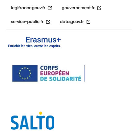
legifrance.gouv.fr
gouvernement.fr
service-public.fr
data.gouv.fr