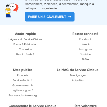
Harcèlement, violences, discrimination, manque à
l’éthique... : signalez-le.
FAIRE UN SIGNALEMENT
Accès rapide
Restez connecté
L'Agence du Service Civique
Facebook
Presse & Publication
Linkedin
Connexion
Instagram
Besoin d'aide ?
Youtube
TikTok
Sites publics
Le MAG du Service Civique
France.fr
Témoignages
Service-Public.fr
Actualités
Gouvernement.fr
Legifrance.gouv.fr
France-volontaires.org
Comprendre le Service Civique
Être volontaire