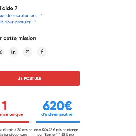
d'aide ?
sus de recrutement
ls pour postuler
r cette mission
E-mail
Linkedin
Twitter
Facebook
JE POSTULE
1
620€
ience unique 
 d'indemnisation 
ns élargie à 30 ans en
dont 504,98 € pris en charge
 de handicap, sans
par l'Etat et 114,85 € par