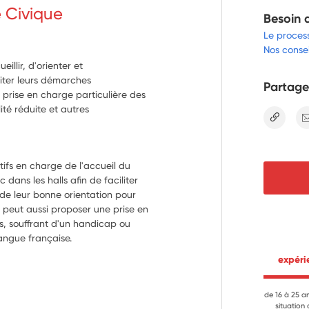
e Civique
Besoin 
Le proces
Nos consei
llir, d'orienter et
iter leurs démarches
Partage
 prise en charge particulière des
té réduite et autres
lien
tifs en charge de l'accueil du 
dans les halls afin de faciliter 
de leur bonne orientation pour 
il peut aussi proposer une prise en 
, souffrant d'un handicap ou 
angue française.
 expér
de 16 à 25 a
situation