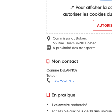
📍 Pour afficher la c
autoriser les cookies 
AUTORI
Commissariat Bolbec
65 Rue Thiers 76210 Bolbec
A proximité des transports
Mon contact
Corinne DELANNOY
Tuteur
+33276528302
En pratique
1 volontaire
recherché
Accessible
aux plus de 18 ans uniqu