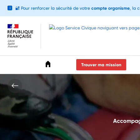
🔐
Pour renforcer la sécurité de votre
compte organisme
, la 
i
Accéder au menu
Accéder au contenu
Accéder au pied de page
Trouver ma mission
Accompagne