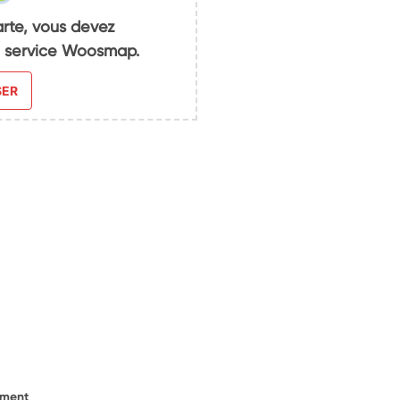
arte, vous devez
du service Woosmap.
SER
ement