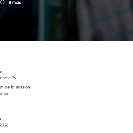
8 mois
e
ionale 76
on de la mission
rance
u
 2026