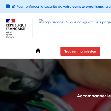
🔐
Pour renforcer la sécurité de votre
compte organisme
, la 
i
Accéder au menu
Accéder au contenu
Accéder au pied de page
Trouver ma mission
Accompagner les