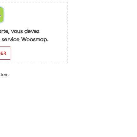
arte, vous devez
du service Woosmap.
SER
tron