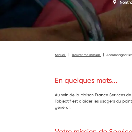
Nontr
Accueil
Trouver ma mission
Accompagner les
En quelques mots...
Au sein de la Maison France Services de
l’objectif est d’aider les usagers du poi
général.
Votre mission de Servic