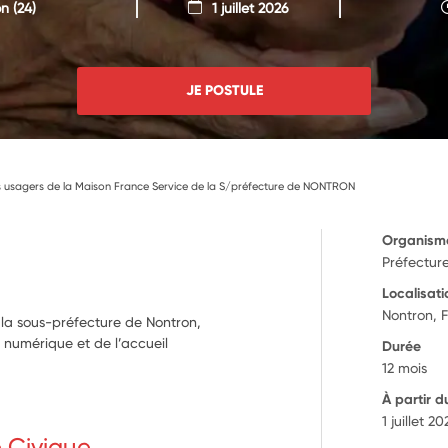
on
(24)
1 juillet 2026
JE POSTULE
 usagers de la Maison France Service de la S/préfecture de NONTRON
Organism
Préfectur
Localisati
Nontron, 
 la sous-préfecture de Nontron,
nt numérique et de l’accueil
Durée
12 mois
À partir d
1 juillet 2
e Civique