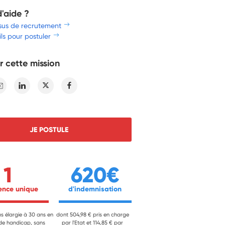
d'aide ?
sus de recrutement
ls pour postuler
r cette mission
E-mail
Linkedin
Twitter
Facebook
JE POSTULE
1
620€
ience unique 
 d'indemnisation 
ns élargie à 30 ans en
dont 504,98 € pris en charge
 de handicap, sans
par l'Etat et 114,85 € par