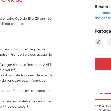
Besoin 
Le proces
Nos consei
volontaire âgé de 18 à 25 ans (30
direct du public.
Partage
lien
 assurera un accueil de premier 
aison France Services accueillie 
l’usager (titres, démarches ANTS, 
s diverses) ;
e canal adapté (accueil, démarche 
e de rendez-vous, information 
ts numériques mis à disposition 
 expér
on sur les plateformes en ligne 
titres de séjour) ;
de 16 à 25 a
situation