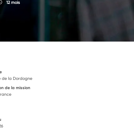
12 mois
e
e de la Dordogne
on de la mission
France
u
026