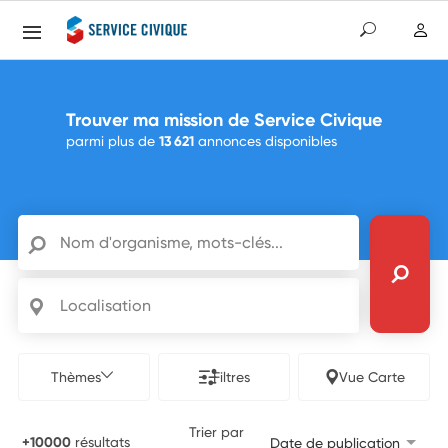
Trouver ma mission de Service Civique
parmi plus de
13 621
annonces disponibles
Nom d'organisme, mots-clés...
Localisation
Thèmes
Filtres
Vue Carte
Trier par
+10000
résultats
Date de publication