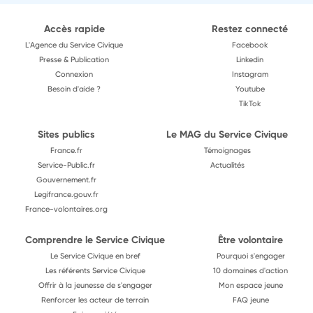
Accès rapide
Restez connecté
L'Agence du Service Civique
Facebook
Presse & Publication
Linkedin
Connexion
Instagram
Besoin d'aide ?
Youtube
TikTok
Sites publics
Le MAG du Service Civique
France.fr
Témoignages
Service-Public.fr
Actualités
Gouvernement.fr
Legifrance.gouv.fr
France-volontaires.org
Comprendre le Service Civique
Être volontaire
Le Service Civique en bref
Pourquoi s'engager
Les référents Service Civique
10 domaines d'action
Offrir à la jeunesse de s'engager
Mon espace jeune
Renforcer les acteur de terrain
FAQ jeune