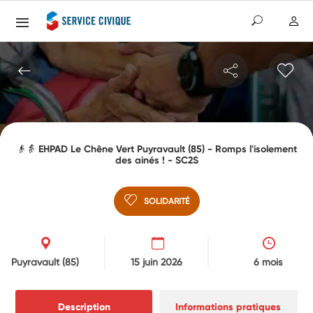
👴👵 EHPAD Le Chêne Vert Puyravault (85) - Romps l'isolement
des ainés ! - SC2S
SOLIDARITÉ
Puyravault
(85)
15 juin 2026
6 mois
Description
Informations pratiques