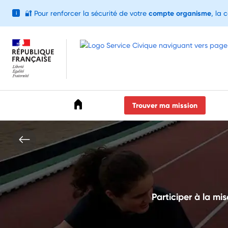
🔐
Pour renforcer la sécurité de votre
compte organisme
, la 
i
Accéder au menu
Accéder au contenu
Accéder au pied de page
Trouver ma mission
Participer à la mi