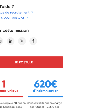
d'aide ?
sus de recrutement
ls pour postuler
r cette mission
E-mail
Linkedin
Twitter
Facebook
JE POSTULE
1
620€
ience unique 
 d'indemnisation 
ns élargie à 30 ans en
dont 504,98 € pris en charge
 de handicap, sans
par l'Etat et 114,85 € par