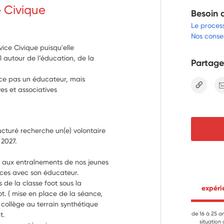
e Civique
Besoin 
Le proces
Nos consei
ice Civique puisqu'elle
 autour de l’éducation, de la
Partage
ace pas un éducateur, mais
lien
es et associatives
ructuré recherche un(e) volontaire 
en Service Civique d'octobre 2026 à juin 2027. 
ux entraînements de nos jeunes 
nces avec son éducateur.
de la classe foot sous la 
 expér
t. ( mise en place de la séance, 
llège au terrain synthétique 
t.
de 16 à 25 a
situation