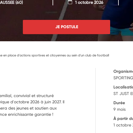
HAUSSEE
(60)
1 octobre 2026
JE POSTULE
ise en place d'actions sportives et citoyennes au sein d'un club de football
Organism
SPORTING
Localisati
ST JUST E
ilial, convivial et structuré
ique d'octobre 2026 à juin 2027. Il
Durée
era des jeunes et soutien aux
9 mois
ence enrichissante garantie !
À partir d
1 octobre