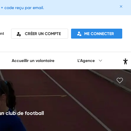
e + code reçu par email.
CRÉER UN COMPTE
ME CONNECTER
nt
Accueillir un volontaire
L'Agence
un club de football