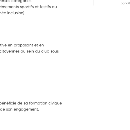
verses catégories.
condit
énements sportifs et festifs du 
née inclusion).
veiller à l'entretien et au bon fonctionnement de nos infrastructures. 
ative en proposant et en
citoyennes au sein du club sous
 bénéficie de sa formation civique
re de son engagement.