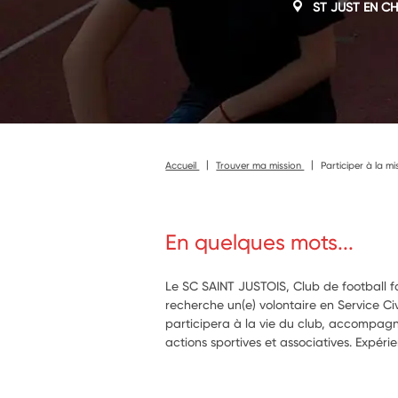
ST JUST EN C
Accueil
Trouver ma mission
Participer à la m
En quelques mots...
Le SC SAINT JUSTOIS, Club de football fam
recherche un(e) volontaire en Service Civ
participera à la vie du club, accompagn
actions sportives et associatives. Expéri