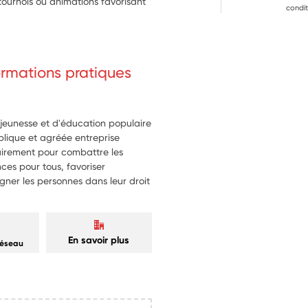
 tournois ou animations favorisant 
condit
u matériel partagé et aux règles 
s accueillants dédiés à la 
formations pratiques
ducatifs pendant les récréations 
iner de nouvelles animations 
 jeunesse et d'éducation populaire
ublique et agréée entreprise
ritairement pour combattre les
nces pour tous, favoriser
ner les personnes dans leur droit
En savoir plus
réseau