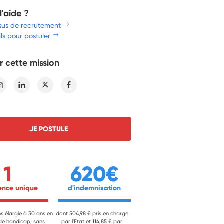
d'aide ?
sus de recrutement
ls pour postuler
r cette mission
E-mail
Linkedin
Twitter
Facebook
JE POSTULE
1
620€
ience unique 
 d'indemnisation 
ns élargie à 30 ans en
dont 504,98 € pris en charge
 de handicap, sans
par l'Etat et 114,85 € par