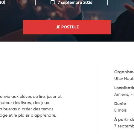
80)
7 septembre 2026
JE POSTULE
Organism
Ufcv Haut
Localisati
Amiens, F
envie aux élèves de lire, jouer et
utour des livres, des jeux
Durée
ntribueras à créer des temps
8 mois
tage et le plaisir d'apprendre.
À partir d
7 septemb