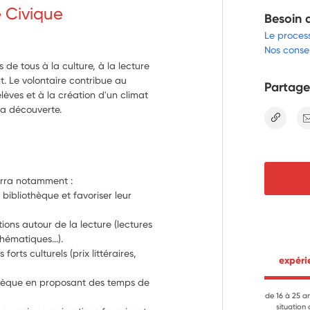
e Civique
Besoin 
Le proces
Nos consei
 de tous à la culture, à la lecture
. Le volontaire contribue au
Partage
lèves et à la création d'un climat
 la découverte.
lien
ourra notamment :
 bibliothèque et favoriser leur 
ions autour de la lecture (lectures 
hématiques...).
orts culturels (prix littéraires, 
 expér
thèque en proposant des temps de 
de 16 à 25 a
situation