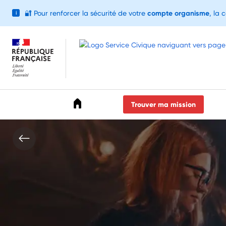
🔐
Pour renforcer la sécurité de votre
compte organisme
, la 
i
Accéder au menu
Accéder au contenu
Accéder au pied de page
Trouver ma mission