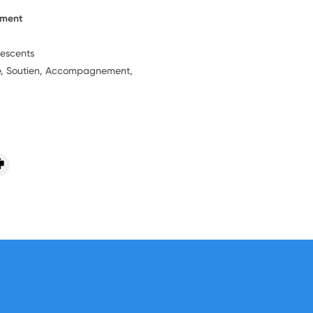
ement
lescents
ie, Soutien, Accompagnement,