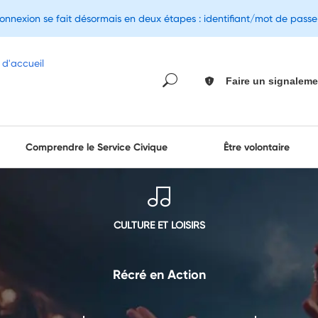
connexion se fait désormais en deux étapes : identifiant/mot de pass
Faire un signaleme
Comprendre le Service Civique
Être volontaire
CULTURE ET LOISIRS
Récré en Action