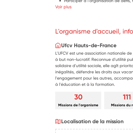
Participer à l'organisation de défis,
Voir plus
l'entraide et la coopération.
Sensibiliser les élèves au respect d
du vivre-ensemble.
Participer à l'aménagement d'espace
L'organisme d'accueil, in
lecture et au jeu.
Contribuer à l'animation de temps é
ou la pause méridienne.
Ufcv Hauts-de-France
Être force de proposition pour imag
L'UFCV est une association nationale de
répondant aux envies des élèves.
à but non-lucratif. Reconnue d'utilité p
solidaire d'utilité sociale, elle agît prio
inégalités, défendre les droits aux vaca
l'engagement pour les autres, accompag
à l'éducation et à la formation.
30
111
Missions de l'organisme
Missions du 
Localisation de la mission