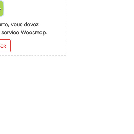
arte, vous devez
du service Woosmap.
SER