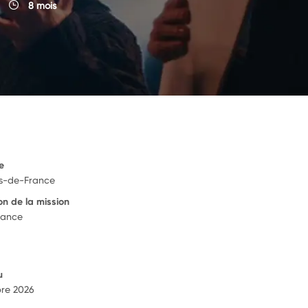
8 mois
e
s-de-France
on de la mission
rance
u
re 2026