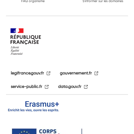
FAQ organisme
S'informer sur les domaines
legifrance.gouv.fr
gouvernement.fr
service-public.fr
data.gouv.fr