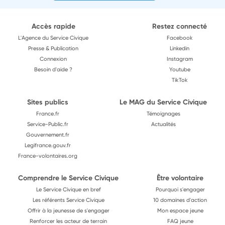
Accès rapide
Restez connecté
L'Agence du Service Civique
Facebook
Presse & Publication
Linkedin
Connexion
Instagram
Besoin d'aide ?
Youtube
TikTok
Sites publics
Le MAG du Service Civique
France.fr
Témoignages
Service-Public.fr
Actualités
Gouvernement.fr
Legifrance.gouv.fr
France-volontaires.org
Comprendre le Service Civique
Être volontaire
Le Service Civique en bref
Pourquoi s'engager
Les référents Service Civique
10 domaines d'action
Offrir à la jeunesse de s'engager
Mon espace jeune
Renforcer les acteur de terrain
FAQ jeune