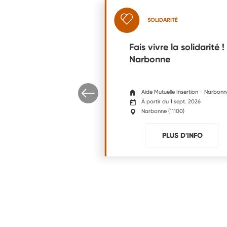
ARITÉ
SOLIDARITÉ
 - L'AJM à
Fais vivre la solidarité !
pour dynamiser
Narbonne
ors de la
ne
rmandie
Aide Mutuelle Insertion - Narbon
 du 30 sept. 2026
À partir du 1 sept. 2026
27000
)
Narbonne
(
11100
)
PLUS D'INFO
PLUS D'INFO