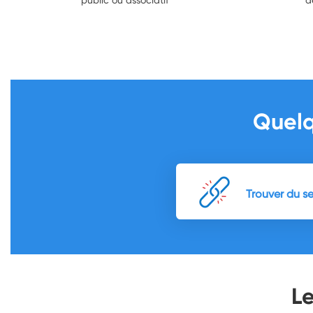
Quelq
Trouver du s
L