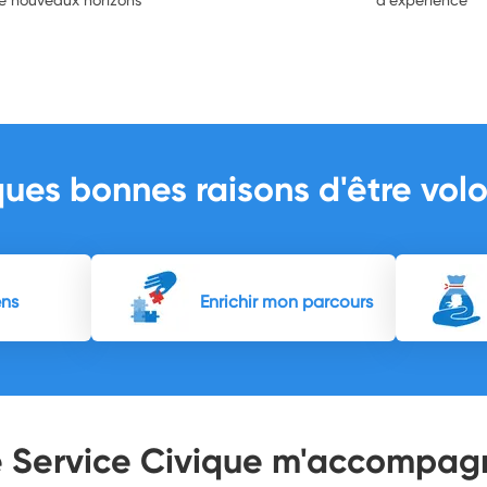
ues bonnes raisons d'être volo
ens
Enrichir mon parcours
e Service Civique m'accompag