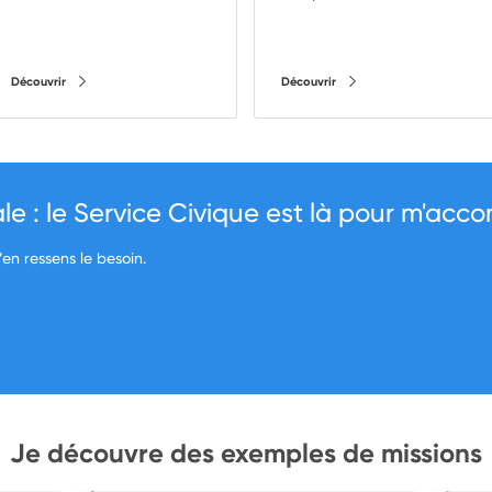
Découvrir
Découvrir
e : le Service Civique est là pour m'ac
’en ressens le besoin.
Je découvre des exemples de missions