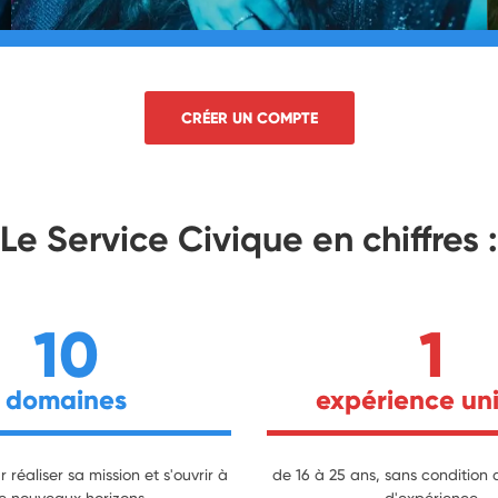
CRÉER UN COMPTE
Le Service Civique en chiffres :
10
1
domaines
expérience un
 réaliser sa mission et s'ouvrir à
de 16 à 25 ans, sans condition 
e nouveaux horizons
d'expérience