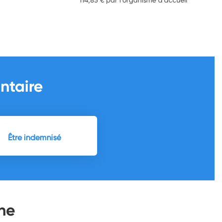
ntaire
Être indemnisé
ne