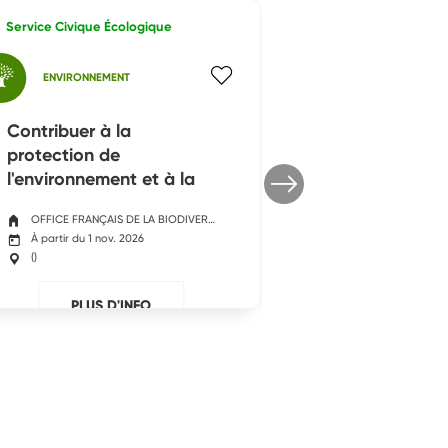
Service Civique Écologique
SPORT
ENVIRONNEMENT
Favoriser l'acc
pratique de l
Contribuer à la
des jeunes iss
protection de
et des peps
l'environnement et à la
CERGY BOXE FRA
préservation de la
À partir du 1 sept.
Cergy
(
95800
)
OFFICE FRANÇAIS DE LA BIODIVERSITÉ
biodiversité
À partir du 1 nov. 2026
(
)
PLUS D'
PLUS D'INFO