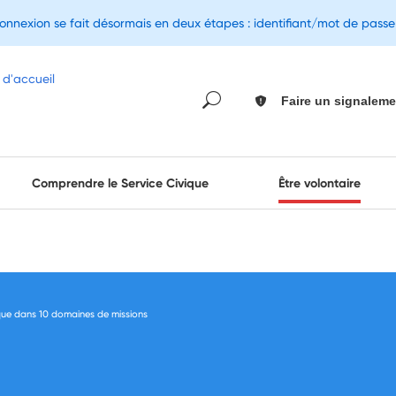
connexion se fait désormais en deux étapes : identifiant/mot de pass
Faire un signaleme
Comprendre le Service Civique
Être volontaire
ique dans 10 domaines de missions