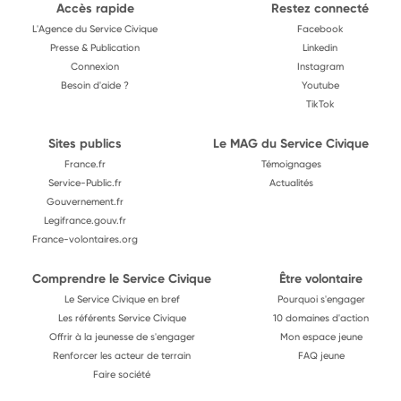
Accès rapide
Restez connecté
L'Agence du Service Civique
Facebook
Presse & Publication
Linkedin
Connexion
Instagram
Besoin d'aide ?
Youtube
TikTok
Sites publics
Le MAG du Service Civique
France.fr
Témoignages
Service-Public.fr
Actualités
Gouvernement.fr
Legifrance.gouv.fr
France-volontaires.org
Comprendre le Service Civique
Être volontaire
Le Service Civique en bref
Pourquoi s'engager
Les référents Service Civique
10 domaines d'action
Offrir à la jeunesse de s'engager
Mon espace jeune
Renforcer les acteur de terrain
FAQ jeune
Faire société