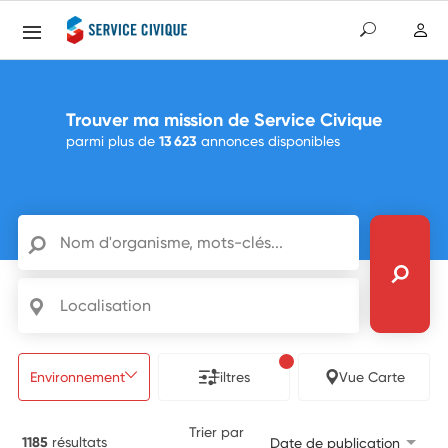
Trouver ma mission de Service Civique
parmi plus de
13 623
annonces disponibles
Nom d'organisme, mots-clés...
Localisation
1
Environnement
Filtres
Vue Carte
Trier par
1185
résultats
Date de publication