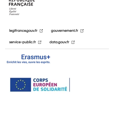
legifrance.gouv.fr
gouvernement.fr
service-public.fr
data.gouv.fr