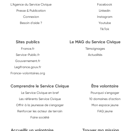
L'Agence du Service Civique
Facebook
Presse & Publication
Linkedin
Connexion
Instagram
Besoin d'aide ?
Youtube
TikTok
Sites publics
Le MAG du Service Civique
France.fr
Témoignages
Service-Public.fr
Actualités
Gouvernement.fr
Legifrance.gouv.fr
France-volontaires.org
Comprendre le Service Civique
Être volontaire
Le Service Civique en bref
Pourquoi s'engager
Les référents Service Civique
10 domaines d'action
Offrir à la jeunesse de s'engager
Mon espace jeune
Renforcer les acteur de terrain
FAQ jeune
Faire société
Accueillir un volontaire
Trouver ma mission