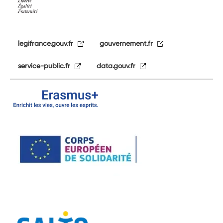
legifrance.gouv.fr
gouvernement.fr
service-public.fr
data.gouv.fr