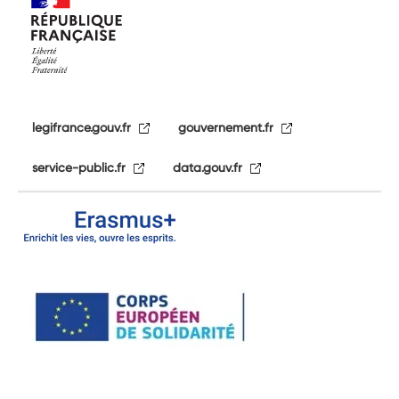
legifrance.gouv.fr
gouvernement.fr
service-public.fr
data.gouv.fr