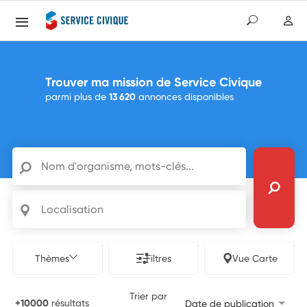
Trouver ma mission de Service Civique
parmi plus de
13 620
annonces disponibles
Nom d'organisme, mots-clés...
Localisation
Thèmes
Filtres
Vue Carte
Trier par
+10000
résultats
Date de publication