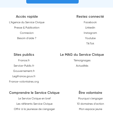
Accès rapide
Restez connecté
L'Agence du Service Civique
Facebook
Presse & Publication
Linkedin
Connexion
Instagram
Besoin d'aide ?
Youtube
TikTok
Sites publics
Le MAG du Service Civique
France.fr
Témoignages
Service-Public.fr
Actualités
Gouvernement.fr
Legifrance.gouv.fr
France-volontaires.org
Comprendre le Service Civique
Être volontaire
Le Service Civique en bref
Pourquoi s'engager
Les référents Service Civique
10 domaines d'action
Offrir à la jeunesse de s'engager
Mon espace jeune