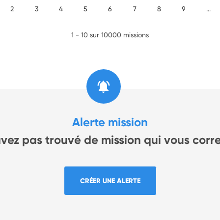
2
3
4
5
6
7
8
9
...
1 - 10 sur 10000 missions
Alerte mission
avez pas trouvé de mission qui vous corr
CRÉER UNE ALERTE