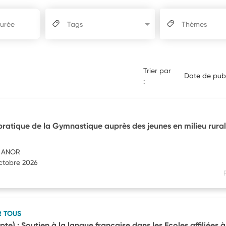
Tags
Thèmes
Trier par
Date de publ
:
pratique de la Gymnastique auprès des jeunes en milieu rura
 ANOR
octobre 2026
R TOUS
te) : Soutien à la langue française dans les Ecoles affiliées à l