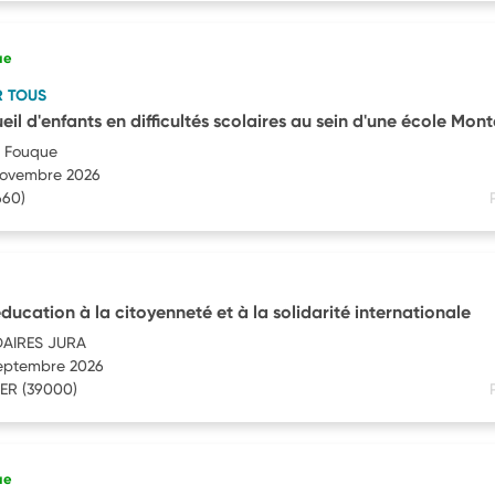
ue
R TOUS
eil d'enfants en difficultés scolaires au sein d'une école Mont
B Fouque
 novembre 2026
660)
éducation à la citoyenneté et à la solidarité internationale
DAIRES JURA
septembre 2026
IER
(39000)
ue