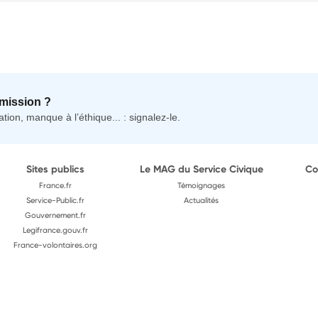
mission ?
tion, manque à l’éthique... : signalez-le.
Sites publics
Le MAG du Service Civique
Co
France.fr
Témoignages
Service-Public.fr
Actualités
Gouvernement.fr
Legifrance.gouv.fr
France-volontaires.org