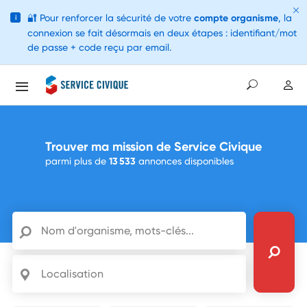
🔐
Pour renforcer la sécurité de votre
compte organisme
, la
i
connexion se fait désormais en deux étapes : identifiant/mot
de passe + code reçu par email.
Trouver ma mission de Service Civique
parmi plus de
13 533
annonces disponibles
Nom d'organisme, mots-clés...
Localisation