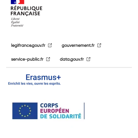
legifrance.gouv.fr
gouvernement.fr
service-public.fr
data.gouv.fr