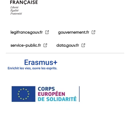
legifrance.gouv.fr
gouvernement.fr
service-public.fr
data.gouv.fr