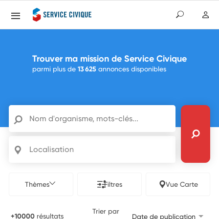
Trouver ma mission de Service Civique
parmi plus de
13 625
annonces disponibles
Nom d'organisme, mots-clés...
Localisation
Thèmes
Filtres
Vue Carte
Trier par
+10000
résultats
Date de publication