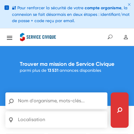
🔐
Pour renforcer la sécurité de votre
compte organisme
, la
i
connexion se fait désormais en deux étapes : identifiant/mot
de passe + code reçu par email.
Trouver ma mission de Service Civique
parmi plus de
13 531
annonces disponibles
Nom d'organisme, mots-clés...
Localisation