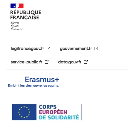
legifrance.gouv.fr
gouvernement.fr
service-public.fr
data.gouv.fr