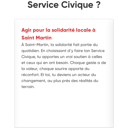
Service Civique ?
Agir pour la solidarité locale à
Êt
dir
Saint Martin
ci
À Saint-Martin, la solidarité fait partie du
En 
quotidien. En choisissant d’y faire ton Service
tu e
Civique, tu apportes un vrai soutien à celles
ter
es
et ceux qui en ont besoin. Chaque geste a de
tu 
la valeur, chaque sourire apporte du
jour
réconfort. Et toi, tu deviens un acteur du
ton
 et
changement, au plus près des réalités du
en
terrain.