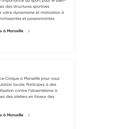
 l'importance du sport pour le bien-
rez des structures sportives
z votre dynamisme et motivation à
richissantes et passionnantes.
ns à Marseille
ice Civique à Marseille pour vous
ation locale. Participez à des
isation contre l’absentéisme à
z des ateliers en faveur des
ns à Marseille