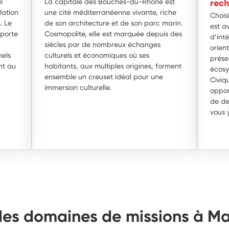
l
La capitale des Bouches-du-Rhône est
rech
lation
une cité méditerranéenne vivante, riche
Chois
. Le
de son architecture et de son parc marin.
est av
pporte
Cosmopolite, elle est marquée depuis des
d’int
siècles par de nombreux échanges
orien
nels
culturels et économiques où ses
présen
nt au
habitants, aux multiples origines, forment
écosy
ensemble un creuset idéal pour une
Civiq
immersion culturelle.
oppor
de de
vous y
des domaines de missions à Ma