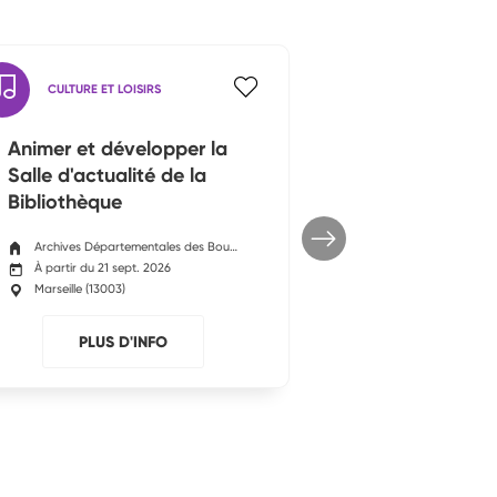
CULTURE ET LOISIRS
SOLIDARITÉ
Animer et développer la
Promouvoir l
Salle d'actualité de la
contre les
Bibliothèque
discriminatio
départementale des ...
Archives Départementales des Bouches-du-Rhône
Maison Départementale L
À partir du 21 sept. 2026
À partir du 21 se
Marseille
(
13003
)
Marseille
(
13006
)
PLUS D'INFO
PLUS 