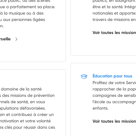
pace public, ou des scènes
publics, en soulignant
que a parfaitement sa place.
être et la santé. Intég
, à la musique ou à des
nationales et apporte
 ou aux personnes âgées
travers de missions en
n.
Voir toutes les missio
rseille
Éducation pour tous
Profitez de votre Serv
le domaine de la santé
rapprocher de la popul
 des missions de prévention
campagnes de sensibil
nnels de santé, en vous
l’école ou accompagne
opulations défavorisées.
enfants.
in et contribuez à créer un
motivation et votre volonté
Voir toutes les missio
es clés pour réussir dans ces