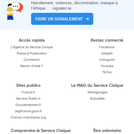
Harcèlement, violences, discrimination, manque à
l’éthique... : signalez-le.
FAIRE UN SIGNALEMENT
Accès rapide
Restez connecté
L'Agence du Service Civique
Facebook
Presse & Publication
Linkedin
Connexion
Instagram
Besoin d'aide ?
Youtube
TikTok
Sites publics
Le MAG du Service Civique
France.fr
Témoignages
Service-Public.fr
Actualités
Gouvernement.fr
Legifrance.gouv.fr
France-volontaires.org
Comprendre le Service Civique
Être volontaire