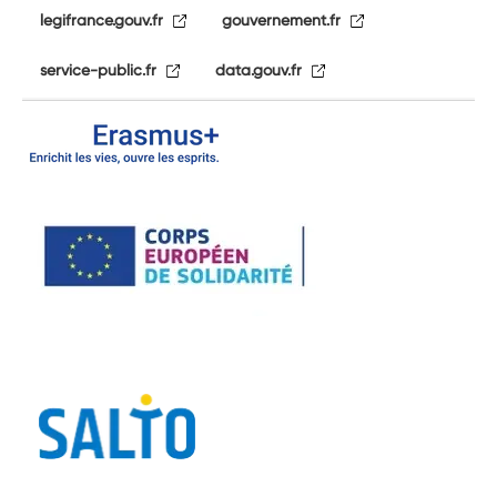
legifrance.gouv.fr
gouvernement.fr
service-public.fr
data.gouv.fr