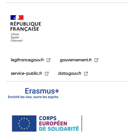
legifrance.gouv.fr
gouvernement.fr
service-public.fr
data.gouv.fr