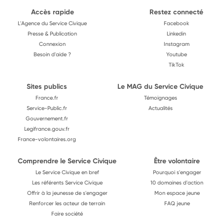
Accès rapide
Restez connecté
L'Agence du Service Civique
Facebook
Presse & Publication
Linkedin
Connexion
Instagram
Besoin d'aide ?
Youtube
TikTok
Sites publics
Le MAG du Service Civique
France.fr
Témoignages
Service-Public.fr
Actualités
Gouvernement.fr
Legifrance.gouv.fr
France-volontaires.org
Comprendre le Service Civique
Être volontaire
Le Service Civique en bref
Pourquoi s'engager
Les référents Service Civique
10 domaines d'action
Offrir à la jeunesse de s'engager
Mon espace jeune
Renforcer les acteur de terrain
FAQ jeune
Faire société