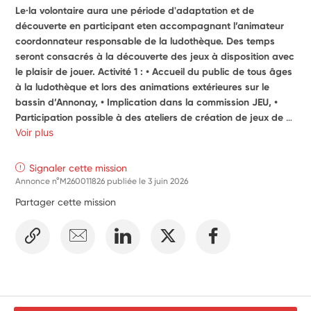
Le·la volontaire aura une période d'adaptation et de 
découverte en participant eten accompagnant l’animateur 
coordonnateur responsable de la ludothèque. Des temps 
seront consacrés à la découverte des jeux à disposition avec 
le plaisir de jouer. Activité 1 : • Accueil du public de tous âges 
à la ludothèque et lors des animations extérieures sur le 
bassin d’Annonay, • Implication dans la commission JEU, • 
Participation possible à des ateliers de création de jeux de 
société, • Recherches et propositions d’activités et de jeux 
Voir plus
ludiques, • Se former autour des jeux. Activité 2 : • 
Découverte et Implication dans l’organisation et la réalisation 
Signaler cette mission
d’événements autour du jeu avec des publics diversifiés, 
Annonce n°M260011826 publiée le
3 juin 2026
contribution à des enquêtes auprès des participant·e·s. 
Partager cette mission
Toutes ces activités se réaliseront sous la responsabilité et la 
présence de l’animateur-coordonnateur responsable de la 
ludothèque.