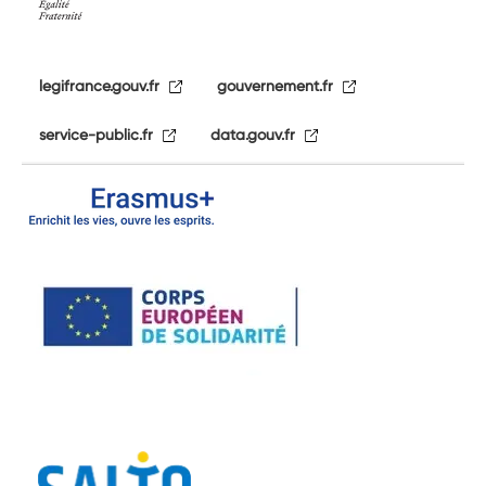
legifrance.gouv.fr
gouvernement.fr
service-public.fr
data.gouv.fr