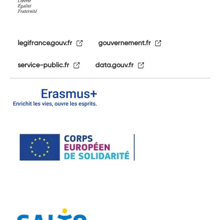
legifrance.gouv.fr
gouvernement.fr
service-public.fr
data.gouv.fr