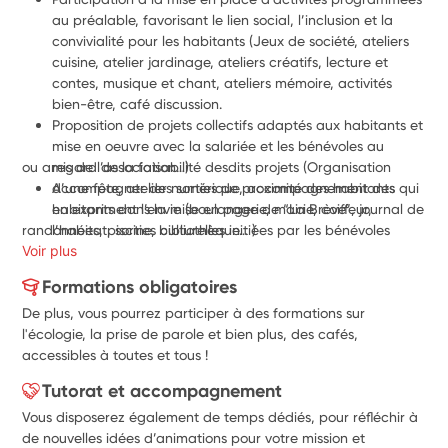
au préalable, favorisant le lien social, l’inclusion et la 
convivialité pour les habitants (Jeux de société, ateliers 
cuisine, atelier jardinage, ateliers créatifs, lecture et 
contes, musique et chant, ateliers mémoire, activités 
bien-être, café discussion.
Proposition de projets collectifs adaptés aux habitants et 
mise en oeuvre avec la salariée et les bénévoles au 
ou amis de l’association…)
regard de la faisabilité desdits projets (Organisation 
d’une fête, atelier numérique, accompagnement des 
Accompagner des sorties de proximité des habitants qui 
habitants dans la mise en page de “La Brève”, journal de 
en expriment l’envie (boulangerie, mairie, coiffeur,
randonnées, piscine, bibliothèque… )
l’habitat, sorties culturelles initiées par les bénévoles
Voir plus
Formations obligatoires
De plus, vous pourrez participer à des formations sur
l'écologie, la prise de parole et bien plus, des cafés,
accessibles à toutes et tous !
Tutorat et accompagnement
Vous disposerez également de temps dédiés, pour réfléchir à
de nouvelles idées d’animations pour votre mission et