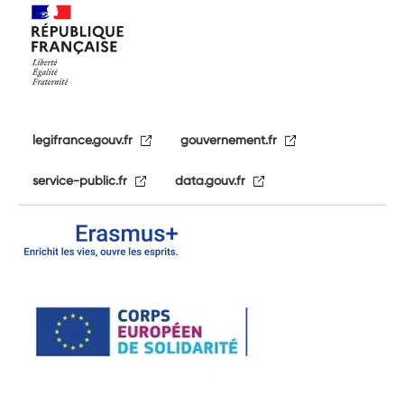
legifrance.gouv.fr
gouvernement.fr
service-public.fr
data.gouv.fr