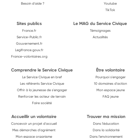
Besoin d'aide ?
Youtube
TikTok
Sites publics
Le MAG du Service Civique
France.fr
Témoignages
Service-Public.fr
Actualités
Gouvernement.fr
Legifrance.gouv.fr
France-volontaires.org
Comprendre le Service Civique
Être volontaire
Le Service Civique en bref
Pourquoi s'engager
Les référents Service Civique
10 domaines d'action
Offrir à la jeunesse de s'engager
Mon espace jeune
Renforcer les acteur de terrain
FAQ jeune
Faire société
Accueillir un volontaire
Trouver ma mission
Concevoir un projet d'accueil
Dans l'éducation
Mes démarches d'agrément
Dans la solidarité
Mon espace organisme
Dans l'environnement