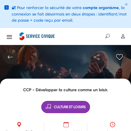
🔐
Pour renforcer la sécurité de votre
compte organisme
, la
i
connexion se fait désormais en deux étapes : identifiant/mot
de passe + code reçu par email.
CCP - Développer la culture comme un loisir.
CULTURE ET LOISIRS