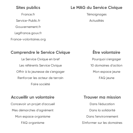
Sites publics
Le MAG du Service Civique
France.fr
Témoignages
Service-Public.fr
Actualités
Gouvernement.fr
Legifrance.gouv.fr
France-volontaires.org
Comprendre le Service Civique
Être volontaire
Le Service Civique en bref
Pourquoi s'engager
Les référents Service Civique
10 domaines d'action
Offrir à la jeunesse de s'engager
Mon espace jeune
Renforcer les acteur de terrain
FAQ jeune
Faire société
Accueillir un volontaire
Trouver ma mission
Concevoir un projet d'accueil
Dans l'éducation
Mes démarches d'agrément
Dans la solidarité
Mon espace organisme
Dans l'environnement
FAQ organisme
S'informer sur les domaines