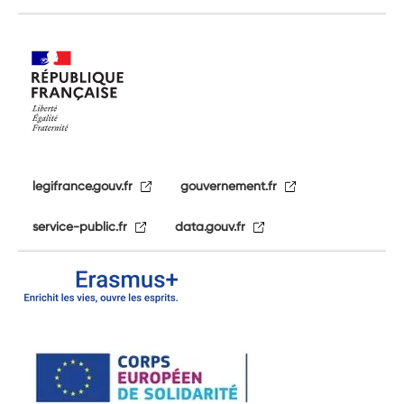
legifrance.gouv.fr
gouvernement.fr
service-public.fr
data.gouv.fr