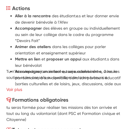
Actions
Aller à la rencontre
 des étudiant.e.s et leur donner envie 
de devenir bénévole à l’Afev
Accompagner 
des élèves en groupe ou individuellement 
au sein de leur collège dans le cadre du programme 
“Devoirs Fait”
Animer des ateliers 
dans les collèges pour parler 
orientation et enseignement supérieur
Mettre en lien
 et 
proposer un appui
 aux étudiant.s dans 
leur bénévolat 
Tu n’interviendras jamais seul·e, toujours en binôme, avec le 
Accompagner un enfant ou un·e adolescent·e
, 2 heures 
soutien et les conseils au quotidien de ta.ton tuteur.ice.
par semaine, à son domicile, dans son parcours éducatif 
(sorties culturelles et de loisirs, jeux, discussions, aide aux 
Voir plus
devoirs etc.)
Participer à la vie de l’association
 : organisation 
Formations obligatoires
d’évènements, réunions d’équipe, etc.
tu seras formé.e pour réaliser tes missions dès ton arrivée et
tout au long du volontariat (dont PSC et Formation civique et
Citoyenne)