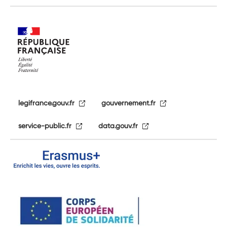
legifrance.gouv.fr
gouvernement.fr
service-public.fr
data.gouv.fr