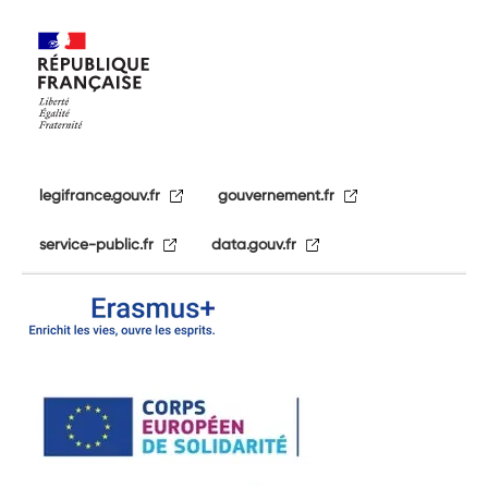
legifrance.gouv.fr
gouvernement.fr
service-public.fr
data.gouv.fr