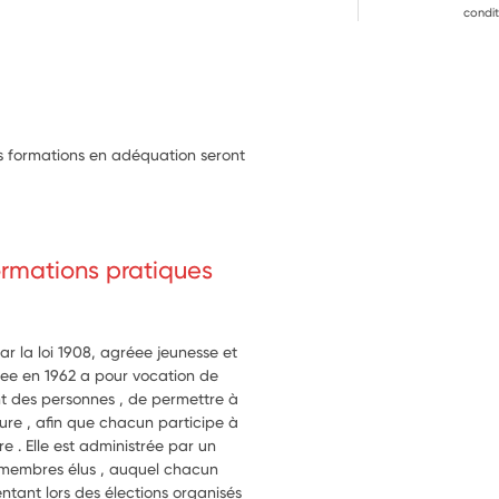
n et d'accompagnement à la 
condit
à l'animation des ateliers d’aide à 
re et du calcul auprès de petits 
e mission confiée au volontaire 
 temps privilégié enfants/parents
les formations en adéquation seront
formations pratiques
ar la loi 1908, agréee jeunesse et
réee en 1962 a pour vocation de
nt des personnes , de permettre à
ture , afin que chacun participe à
re . Elle est administrée par un
 membres élus , auquel chacun
tant lors des élections organisés