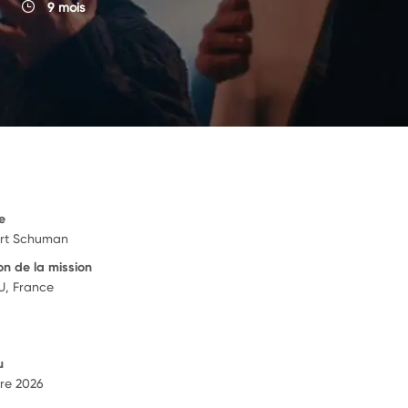
9 mois
e
rt Schuman
on de la mission
, France
u
re 2026