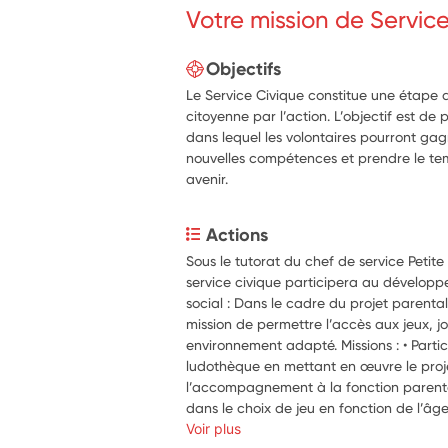
Votre mission de Servic
Objectifs
Le Service Civique constitue une étape 
citoyenne par l’action. L’objectif est 
dans lequel les volontaires pourront ga
nouvelles compétences et prendre le tem
avenir.
Actions
Sous le tutorat du chef de service Petite
service civique participera au développ
social : Dans le cadre du projet parentali
mission de permettre l’accès aux jeux, jou
environnement adapté. Missions : • Partic
ludothèque en mettant en œuvre le proje
l’accompagnement à la fonction parenta
dans le choix de jeu en fonction de l’âge 
et favoriser la relation enfants-parents a
Voir plus