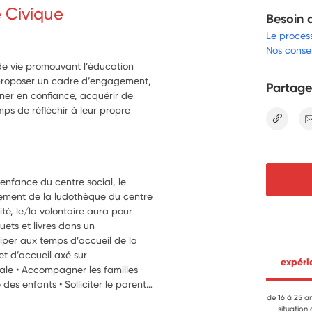
e Civique
Besoin 
Le proces
Nos consei
de vie promouvant l’éducation
de proposer un cadre d’engagement,
Partage
gner en confiance, acquérir de
ps de réfléchir à leur propre
lien
 enfance du centre social, le 
ement de la ludothèque du centre 
té, le/la volontaire aura pour 
ets et livres dans un 
iper aux temps d’accueil de la 
t d’accueil axé sur 
 expér
le • Accompagner les familles 
des enfants • Solliciter le parent 
utour du jeu • Soutenir les 
de 16 à 25 a
situation