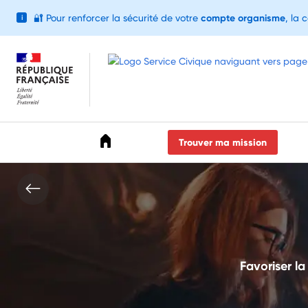
🔐
Pour renforcer la sécurité de votre
compte organisme
, la 
i
Accéder au menu
Accéder au contenu
Accéder au pied de page
Trouver ma mission
Favoriser la