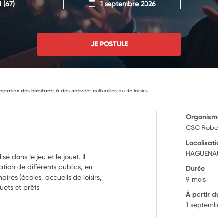
U
(67)
1 septembre 2026
JE POSTULE
cipation des habitants à des activités culturelles ou de loisirs.
Organism
CSC Robe
Localisati
HAGUENAU
é dans le jeu et le jouet. Il
ation de différents publics, en
Durée
ires (écoles, accueils de loisirs,
9 mois
uets et prêts
À partir d
1 septemb