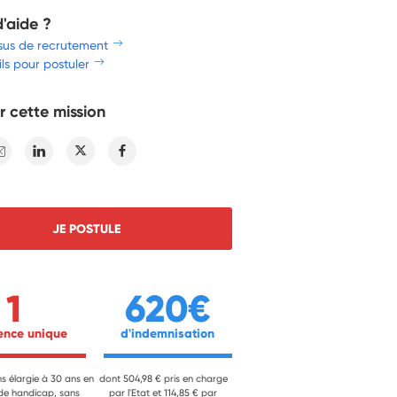
d'aide ?
sus de recrutement
ls pour postuler
r cette mission
E-mail
Linkedin
Twitter
Facebook
JE POSTULE
1
620€
ience unique 
 d'indemnisation 
ns élargie à 30 ans en
dont 504,98 € pris en charge
 de handicap, sans
par l'Etat et 114,85 € par