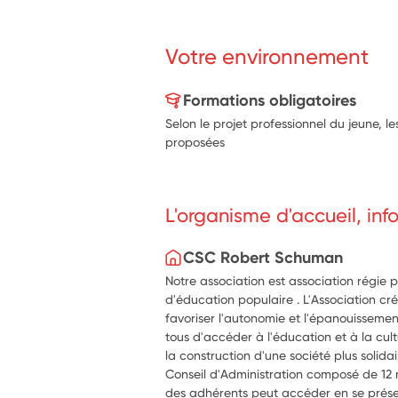
intervenants dans le travail d'animatio
scolarité auprès des enfants • Participer 
l'apprentissage de la lecture, de l’écritu
Votre environnement
groupes d’enfants en utilisant le jeu Cett
permettra d’améliorer et de renforcer le
Formations obligatoires
Selon le projet professionnel du jeune, 
proposées
L'organisme d'accueil, in
CSC Robert Schuman
Notre association est association régie p
d'éducation populaire . L'Association c
favoriser l'autonomie et l'épanouisseme
tous d'accéder à l'éducation et à la cul
la construction d'une société plus solidai
Conseil d'Administration composé de 12
des adhérents peut accéder en se présen