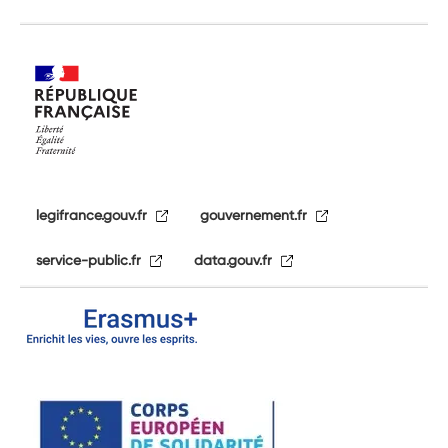
legifrance.gouv.fr
gouvernement.fr
service-public.fr
data.gouv.fr