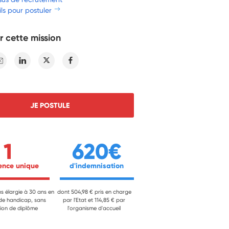
ls pour postuler
r cette mission
E-mail
Linkedin
Twitter
Facebook
JE POSTULE
1
620€
ience unique 
 d'indemnisation 
ns élargie à 30 ans en
dont 504,98 € pris en charge
 de handicap, sans
par l'Etat et 114,85 € par
ion de diplôme
l'organisme d'accueil