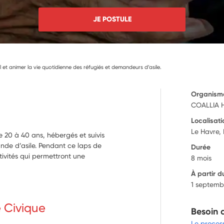
JE POSTULE
il et animer la vie quotidienne des réfugiés et demandeurs d’asile.
Organism
COALLIA 
Localisati
Le Havre,
 20 à 40 ans, hébergés et suivis
nde d’asile. Pendant ce laps de
Durée
tivités qui permettront une
8 mois
À partir d
1 septemb
e Civique
Besoin 
Le proces