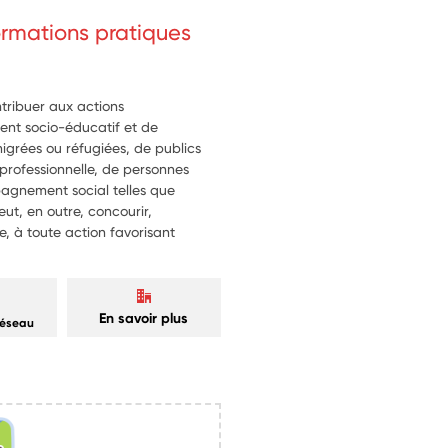
 collectives et créer du lien avec 
formations pratiques
voriser le lien social et l'ouverture 
tribuer aux actions
nt socio-éducatif et de
igrées ou réfugiées, de publics
u professionnelle, de personnes
agnement social telles que
ut, en outre, concourir,
 à toute action favorisant
En savoir plus
réseau