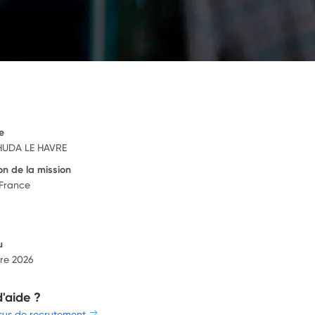
e
HUDA LE HAVRE
on de la mission
 France
u
re 2026
d'aide ?
sus de recrutement