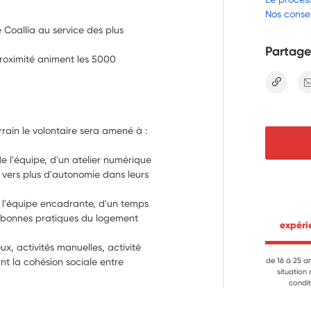
Nos consei
de Coallia au service des plus
Partage
 proximité animent les 5000
lien
en rapport aves l'équipe présente sur terrain le volontaire sera amené à : 
e l'équipe, d'un atelier numérique 
vers plus d'autonomie dans leurs 
 l'équipe encadrante, d'un temps 
x bonnes pratiques du logement 
 expér
ux, activités manuelles, activité 
t la cohésion sociale entre 
de 16 à 25 a
situation
e de réunion, l'espace enherbé 
condit
tre permettant les activités à 