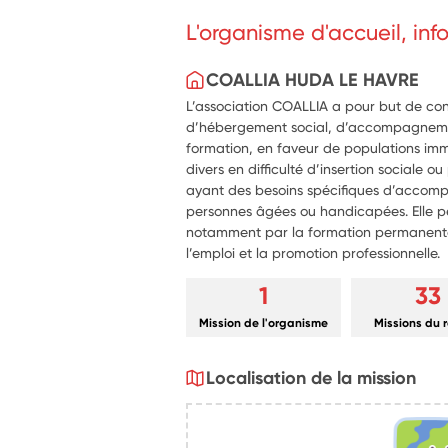
Participer à l'organisation de sorties
L'organisme d'accueil, in
les structures du territoire, afin de fa
des résidents vers l'extérieur.
COALLIA HUDA LE HAVRE
L’association COALLIA a pour but de con
d’hébergement social, d’accompagneme
formation, en faveur de populations imm
divers en difficulté d’insertion sociale o
ayant des besoins spécifiques d’accomp
personnes âgées ou handicapées. Elle pe
notamment par la formation permanente,
l’emploi et la promotion professionnelle.
1
33
Mission de l'organisme
Missions du 
Localisation de la mission