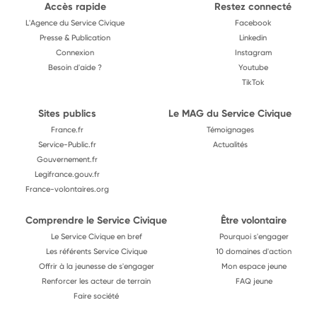
Accès rapide
Restez connecté
L'Agence du Service Civique
Facebook
Presse & Publication
Linkedin
Connexion
Instagram
Besoin d'aide ?
Youtube
TikTok
Sites publics
Le MAG du Service Civique
France.fr
Témoignages
Service-Public.fr
Actualités
Gouvernement.fr
Legifrance.gouv.fr
France-volontaires.org
Comprendre le Service Civique
Être volontaire
Le Service Civique en bref
Pourquoi s'engager
Les référents Service Civique
10 domaines d'action
Offrir à la jeunesse de s'engager
Mon espace jeune
Renforcer les acteur de terrain
FAQ jeune
Faire société