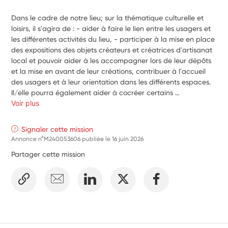
Dans le cadre de notre lieu; sur la thématique culturelle et 
loisirs, il s'agira de : - aider à faire le lien entre les usagers et 
les différentes activités du lieu, - participer à la mise en place 
des expositions des objets créateurs et créatrices d'artisanat 
local et pouvoir aider à les accompagner lors de leur dépôts 
et la mise en avant de leur créations, contribuer à l'accueil 
des usagers et à leur orientation dans les différents espaces. 
Il/elle pourra également aider à cocréer certains 
aménagements de l'espace friperie et recyclerie pour la mise 
Voir plus
en avant de cet espace de seconde main. Il/elle devra aider 
à tenir les espaces rangés et accueillants.
Signaler cette mission
Annonce n°M240053606 publiée le
16 juin 2026
Partager cette mission