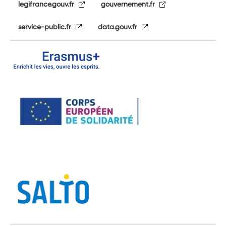
legifrance.gouv.fr
gouvernement.fr
service-public.fr
data.gouv.fr