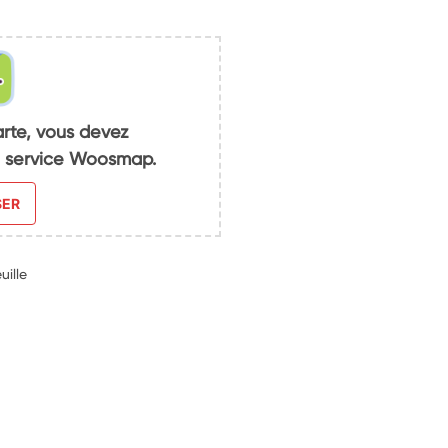
arte, vous devez
du service Woosmap.
SER
uille