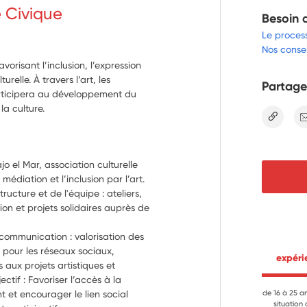
e Civique
Besoin 
Le proces
Nos consei
vorisant l’inclusion, l’expression
urelle. À travers l’art, les
Partage
 participera au développement du
la culture.
lien
jo el Mar, association culturelle 
diation et l’inclusion par l’art. 
ructure et de l'équipe : ateliers, 
on et projets solidaires auprès de 
ommunication : valorisation des 
 pour les réseaux sociaux, 
 expér
 aux projets artistiques et 
ctif : Favoriser l’accès à la 
t et encourager le lien social 
de 16 à 25 a
situation