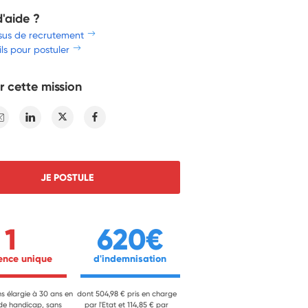
d'aide ?
sus de recrutement
ls pour postuler
r cette mission
E-mail
Linkedin
Twitter
Facebook
JE POSTULE
1
620€
ience unique 
 d'indemnisation 
ns élargie à 30 ans en
dont 504,98 € pris en charge
 de handicap, sans
par l'Etat et 114,85 € par