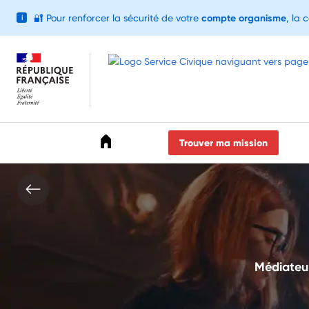
🔐
Pour renforcer la sécurité de votre
compte organisme
, la 
i
Accéder au menu
Accéder au contenu
Accéder au pied de page
Trouver ma mission
Médiateur(