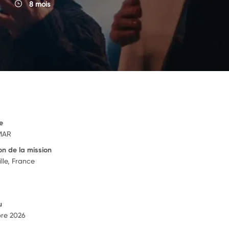
8 mois
e
MAR
on de la mission
lle, France
u
re 2026