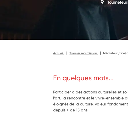
Tournefeuil
Accueil
Trouver ma mission
Médiateur(trice) c
En quelques mots...
Participer à des actions culturelles et sol
l’art, la rencontre et le vivre-ensemble 
éloignés de la culture, valeur fondament
depuis + de 15 ans