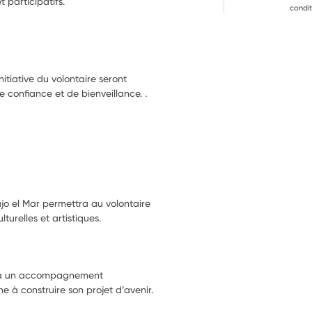
t participatifs.
condit
nitiative du volontaire seront
confiance et de bienveillance. .
ajo el Mar permettra au volontaire
turelles et artistiques.
rera un accompagnement
une à construire son projet d’avenir.