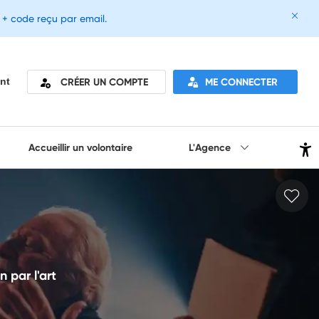
e + code reçu par email.
CRÉER UN COMPTE
ME CONNECTER
nt
Accueillir un volontaire
L'Agence
n par l'art