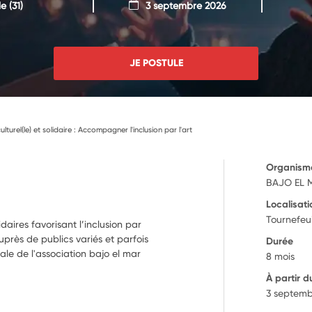
le
(31)
3 septembre 2026
JE POSTULE
ulturel(le) et solidaire : Accompagner l'inclusion par l'art
Organism
BAJO EL 
Localisati
Tournefeui
idaires favorisant l’inclusion par
auprès de publics variés et parfois
Durée
ale de l'association bajo el mar
8 mois
À partir d
3 septemb