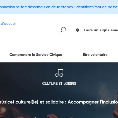
connexion se fait désormais en deux étapes : identifiant/mot de pass
Faire un signaleme
Comprendre le Service Civique
Être volontaire
CULTURE ET LOISIRS
trice) culturel(le) et solidaire : Accompagner l'inclusio