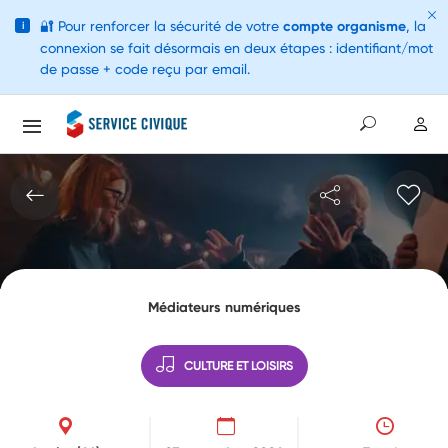
🔐
Pour renforcer la sécurité de votre
compte organisme
, la
i
connexion se fait désormais en deux étapes : identifiant/mot
de passe + code reçu par email.
Médiateurs numériques
CULTURE ET LOISIRS