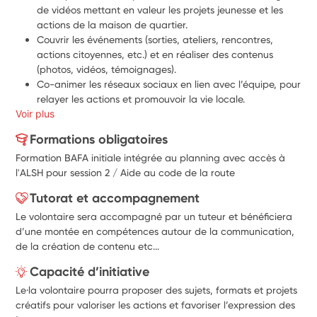
de vidéos mettant en valeur les projets jeunesse et les 
actions de la maison de quartier.
Couvrir les événements (sorties, ateliers, rencontres, 
actions citoyennes, etc.) et en réaliser des contenus 
(photos, vidéos, témoignages).
Co-animer les réseaux sociaux en lien avec l’équipe, pour 
relayer les actions et promouvoir la vie locale.
Voir plus
Créer des supports de communication adaptés au public 
jeune (affiches, stories, reels, vidéos courtes...).
Formations obligatoires
Réaliser des interviews de jeunes, d’animateurs ou de 
Formation BAFA initiale intégrée au planning avec accès à
partenaires pour mettre en lumière leur engagement ou 
l'ALSH pour session 2 / Aide au code de la route
leur parcours.
Proposer des idées créatives pour dynamiser la 
Tutorat et accompagnement
communication (podcasts, micro-trottoirs, formats 
Le volontaire sera accompagné par un tuteur et bénéficiera
participatifs...).
d’une montée en compétences autour de la communication,
Être à l’écoute des envies des jeunes pour leur permettre 
de la création de contenu etc...
de s’exprimer à travers des projets médias collaboratifs.
Capacité d’initiative
Le·la volontaire pourra proposer des sujets, formats et projets
créatifs pour valoriser les actions et favoriser l’expression des