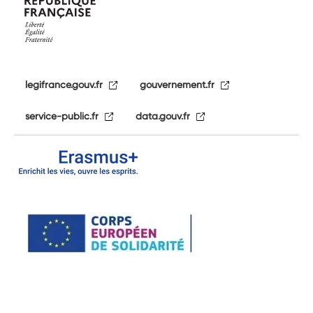
legifrance.gouv.fr
gouvernement.fr
service-public.fr
data.gouv.fr